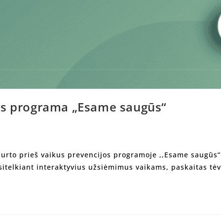
jos programa „Esame saugūs“
smurto prieš vaikus prevencijos programoje ,,Esame saugūs“
asitelkiant interaktyvius užsiėmimus vaikams, paskaitas tė