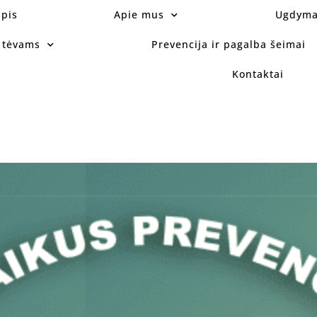
apis
Apie mus
Ugdym
a tėvams
Prevencija ir pagalba šeimai
Kontaktai