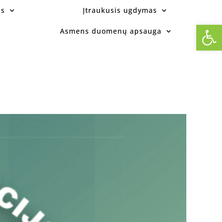
as
Įtraukusis ugdymas
Op
Asmens duomenų apsauga