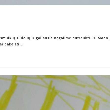
š smulkių siūlelių ir galiausia negalime nutraukti. H. Mann
ai pakeisti…