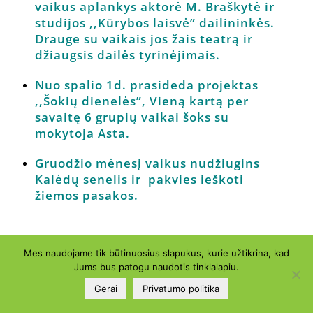
vaikus aplankys aktorė M. Braškytė ir
studijos ,,Kūrybos laisvė” dailininkės.
Drauge su vaikais jos žais teatrą ir
džiaugsis dailės tyrinėjimais.
Nuo spalio 1d. prasideda projektas
,,Šokių dienelės”, Vieną kartą per
savaitę 6 grupių vaikai šoks su
mokytoja Asta.
Gruodžio mėnesį vaikus nudžiugins
Kalėdų senelis ir pakvies ieškoti
žiemos pasakos.
Mes naudojame tik būtinuosius slapukus, kurie užtikrina, kad
Jums bus patogu naudotis tinklalapiu.
Visos teisės saugomos © Vilniaus lopšelis-darželis „Giliukas“
Gerai
Privatumo politika
nuo 2012 m.