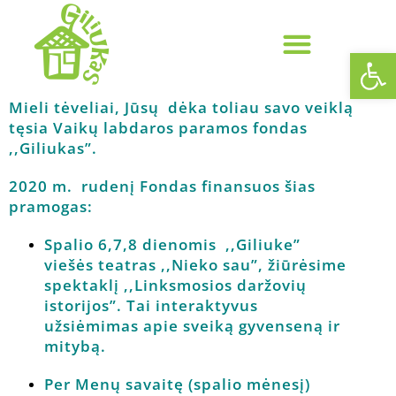
Op
Prevencija ir pagalba šeimai
Asmens duomenų apsauga
Mieli tėveliai, Jūsų dėka toliau savo veiklą
tęsia Vaikų labdaros paramos fondas
,,Giliukas”.
2020 m. rudenį Fondas finansuos šias
pramogas:
Spalio 6,7,8 dienomis ,,Giliuke”
viešės teatras ,,Nieko sau”, žiūrėsime
spektaklį ,,Linksmosios daržovių
istorijos”. Tai interaktyvus
užsiėmimas apie sveiką gyvenseną ir
mitybą.
Per Menų savaitę (spalio mėnesį)