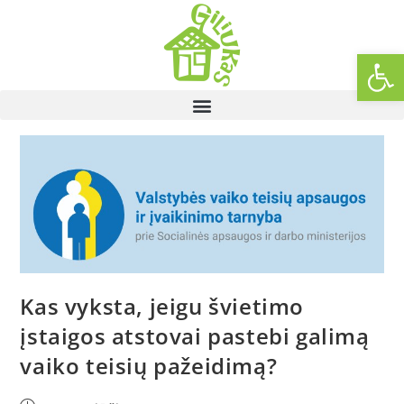
Op
Kas vyksta, jeigu švietimo
įstaigos atstovai pastebi galimą
vaiko teisių pažeidimą?