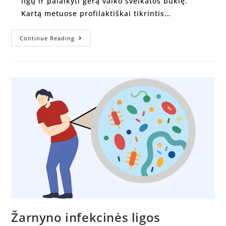
ligų ir palaikyti gerą vaiko sveikatos būklę.
Kartą metuose profilaktiškai tikrintis…
Continue Reading
Žarnyno infekcinės ligos