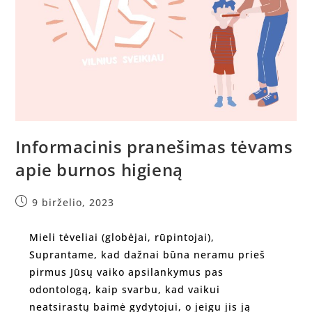
Informacinis pranešimas tėvams
apie burnos higieną
9 birželio, 2023
Mieli tėveliai (globėjai, rūpintojai),
Suprantame, kad dažnai būna neramu prieš
pirmus Jūsų vaiko apsilankymus pas
odontologą, kaip svarbu, kad vaikui
neatsirastų baimė gydytojui, o jeigu jis ją