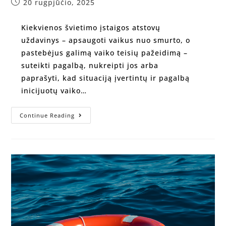
20 rugpjūčio, 2025
Kiekvienos švietimo įstaigos atstovų
uždavinys – apsaugoti vaikus nuo smurto, o
pastebėjus galimą vaiko teisių pažeidimą –
suteikti pagalbą, nukreipti jos arba
paprašyti, kad situaciją įvertintų ir pagalbą
inicijuotų vaiko…
Continue Reading