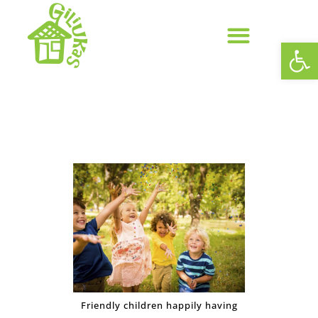
Op
Prevencija ir pagalba šeimai
Asmens duomenų apsauga
Friendly children happily having