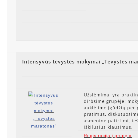
Intensyvūs tėvystės mokymai „Tėvystės ma
Užsiėmimai yra praktin
dirbsime grupėje: mok
auklėjimo įgūdžių per 
pratimus, diskutuosim
asmenine patirtimi, ie
iškilusius klausimus.
Registracija į grupę »