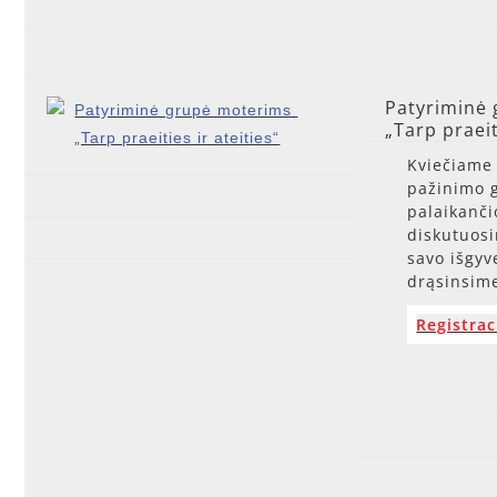
Patyriminė
„Tarp praeit
Kviečiame 
pažinimo 
palaikanči
diskutuos
savo išgyv
drąsinsime
Registrac