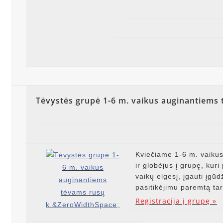
Tėvystės grupė 1-6 m. vaikus auginantiems 
Kviečiame 1-6 m. vaikus
ir globėjus į grupę, kur
vaikų elgesį, įgauti įgūd
pasitikėjimu paremtą tar
Registracija į grupę »