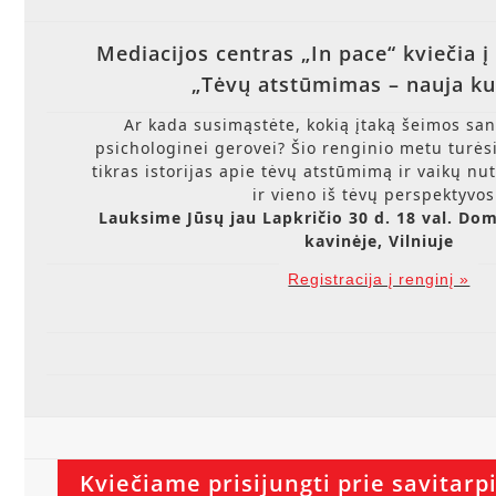
Mediacijos centras „In pace“ kviečia į
„Tėvų atstūmimas – nauja ku
Ar kada susimąstėte, kokią įtaką šeimos san
psichologinei gerovei? Šio renginio metu turėsi
tikras istorijas apie tėvų atstūmimą ir vaikų nut
ir vieno iš tėvų perspektyvo
Lauksime Jūsų jau Lapkričio 30 d. 18 val. Do
kavinėje, Vilniuje
Registracija į renginį »
Kviečiame prisijungti prie savitarp