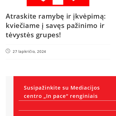
Atraskite ramybę ir įkvėpimą:
kviečiame į savęs pažinimo ir
tėvystės grupes!
27 lapkričio, 2024
Susipažinkite su Mediacijos
centro „In pace“ renginiais