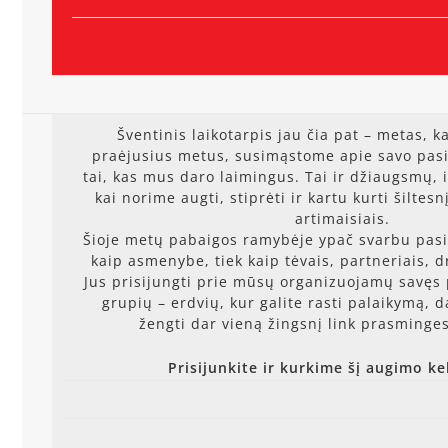
Šventinis laikotarpis jau čia pat – metas, k
praėjusius metus, susimąstome apie savo pasi
tai, kas mus daro laimingus. Tai ir džiaugsmų, 
kai norime augti, stiprėti ir kartu kurti šiltesn
artimaisiais.
Šioje metų pabaigos ramybėje ypač svarbu pasir
kaip asmenybe, tiek kaip tėvais, partneriais, 
Jus prisijungti prie mūsų organizuojamų savęs 
grupių – erdvių, kur galite rasti palaikymą, da
žengti dar vieną žingsnį link prasminges
Prisijunkite ir kurkime šį augimo ke