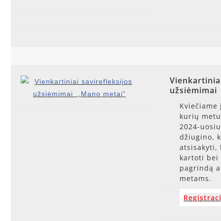
Vienkartinia
užsiėmimai
Kviečiame 
kurių metu
2024-uosiu
džiugino, k
atsisakyti
kartoti bei
pagrindą a
metams.
Registraci