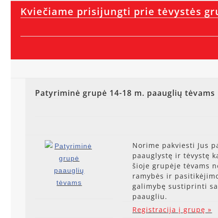
Kviečiame prisijungti prie tėvystės gr
Patyriminė grupė 14-18 m. paauglių tėvams
Norime pakviesti Jus p
paauglystę ir tėvystę 
šioje grupėje tėvams ne
ramybės ir pasitikėjimo
galimybę sustiprinti s
paaugliu.
Registracija į grupę »