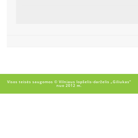
Visos teisės saugomos © Vilniaus lopšelis-darželis „Giliukas“
nuo 2012 m.